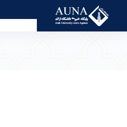
سه روز خلوت با خدا، در دل دانشگاه… - پرتال خبری 