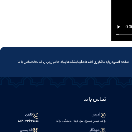
صفحه اصلی
درباره ما
فناوری اطلاعات
آزمایشگاه‌ها
بنیاد حامیان
پرتال کتابخانه
تماس با ما
تماس با ما
آدرس
تلفن
اراک، میدان بسیج، بلوار کربلا، دانشگاه اراک
086-32620000
دورنگار
کدپستی