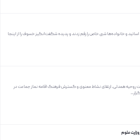
تید و خانواده‌ها شبی خاص را رقم زدند و پدیده شگفت‌انگیز خسوف را از اینجا
یت روحیه همدلی، ارتقای نشاط معنوی و گسترش فرهنگ اقامه نماز جماعت در
ار...
وزارت علوم