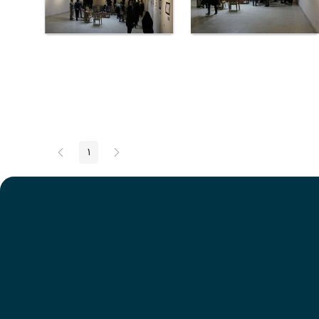
پیغام
صفحه
1
صفحه
قبلی
بعد